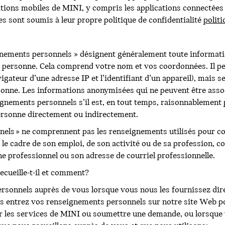
cations mobiles de MINI, y compris les applications connect
es sont soumis à leur propre politique de confidentialité
politi
ignements personnels » désignent généralement toute information
e personne. Cela comprend votre nom et vos coordonnées. Il pe
vigateur d’une adresse IP et l’identifiant d’un appareil), mai
sonne. Les informations anonymisées qui ne peuvent être assoc
nements personnels s’il est, en tout temps, raisonnablement 
personne directement ou indirectement.
nels » ne comprennent pas les renseignements utilisés pour c
e cadre de son emploi, de son activité ou de sa profession, 
e professionnel ou son adresse de courriel professionnelle.
cueille-t-il et comment?
rsonnels auprès de vous lorsque vous nous les fournissez di
 entrez vos renseignements personnels sur notre site Web po
er les services de MINI ou soumettre une demande, ou lorsque 