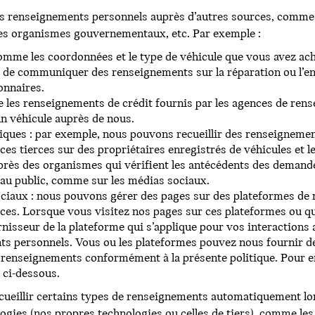
os renseignements personnels auprès d’autres sources, comme 
es organismes gouvernementaux, etc. Par exemple :
comme les coordonnées et le type de véhicule que vous avez ac
 de communiquer des renseignements sur la réparation ou l’en
onnaires.
 les renseignements de crédit fournis par les agences de ren
un véhicule auprès de nous.
iques : par exemple, nous pouvons recueillir des renseigneme
s tierces sur des propriétaires enregistrés de véhicules et l
ès des organismes qui vérifient les antécédents des demande
 au public, comme sur les médias sociaux.
ciaux : nous pouvons gérer des pages sur des plateformes de
rces. Lorsque vous visitez nos pages sur ces plateformes ou que
nisseur de la plateforme qui s’applique pour vos interactions ain
ts personnels. Vous ou les plateformes pouvez nous fournir de
 renseignements conformément à la présente politique. Pour en 
 ci-dessous.
eillir certains types de renseignements automatiquement lor
gies (nos propres technologies ou celles de tiers), comme les