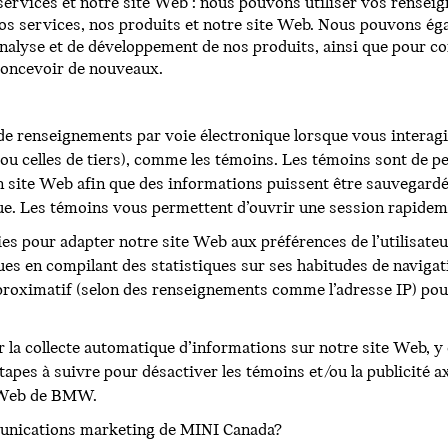
 services et notre site Web : nous pouvons utiliser vos rensei
os services, nos produits et notre site Web. Nous pouvons ég
’analyse et de développement de nos produits, ainsi que pour co
 concevoir de nouveaux.
 de renseignements par voie électronique lorsque vous interag
u celles de tiers), comme les témoins. Les témoins sont de pet
n site Web afin que des informations puissent être sauvegardé
ue. Les témoins vous permettent d’ouvrir une session rapidem
ies pour adapter notre site Web aux préférences de l’utilisateu
 en compilant des statistiques sur ses habitudes de navigatio
roximatif (selon des renseignements comme l’adresse IP) pour
 la collecte automatique d’informations sur notre site Web, y
 étapes à suivre pour désactiver les témoins et/ou la publicité ax
e Web de BMW.
mmunications marketing de MINI Canada?