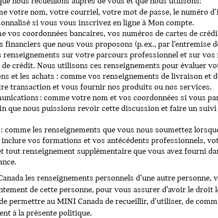
ue nous recueillons auprès de vous et que nous utilisons:
e votre nom, votre courriel, votre mot de passe, le numéro d’i
onnalisé si vous vous inscrivez en ligne à Mon compte.
 vos coordonnées bancaires, vos numéros de cartes de crédit 
s financiers que nous vous proposons (p. ex., par l’entremise
 renseignements sur votre parcours professionnel et sur vos re
e de crédit. Nous utilisons ces renseignements pour évaluer vo
ns et les achats : comme vos renseignements de livraison et d
tre transaction et vous fournir nos produits ou nos services.
nications : comme votre nom et vos coordonnées si vous parti
in que nous puissions revoir cette discussion et faire un suivi
i : comme les renseignements que vous nous soumettez lorsque
clure vos formations et vos antécédents professionnels, votr
t tout renseignement supplémentaire que vous avez fourni dan
ance.
Canada les renseignements personnels d’une autre personne, v
ntement de cette personne, pour vous assurer d’avoir le droit 
e permettre au MINI Canada de recueillir, d’utiliser, de comm
 à la présente politique.