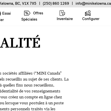
 Kelowna, BC, V1X 7X5
|
(250) 860 1269
|
info@minikelowna.ca
Offres
Essai
Inventaire
Configurer
Spéciales
ier
IALITÉ
 sociétés affiliées (“MINI Canada”
s recueillis au sujet de ses clients. La
à quelles fins nous recueillons,
identialité de vos renseignements
 vous créez un compte en ligne chez
ou lorsque vous postulez à un poste
ents personnels traités via les