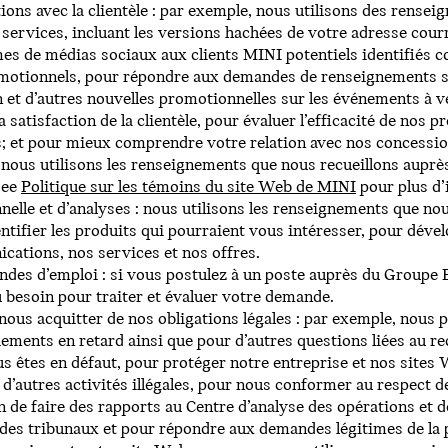
tions avec la clientèle : par exemple, nous utilisons des ren
 services, incluant les versions hachées de votre adresse courr
ormes de médias sociaux aux clients MINI potentiels identifié
motionnels, pour répondre aux demandes de renseignements sur
n et d’autres nouvelles promotionnelles sur les événements à ve
a satisfaction de la clientèle, pour évaluer l’efficacité de no
s; et pour mieux comprendre votre relation avec nos concessio
 nous utilisons les renseignements que nous recueillons auprès
see
Politique sur les témoins du site Web de MINI
pour plus d’
nelle et d’analyses : nous utilisons les renseignements que nou
ntifier les produits qui pourraient vous intéresser, pour dével
cations, nos services et nos offres.
andes d’emploi : si vous postulez à un poste auprès du Group
besoin pour traiter et évaluer votre demande.
nous acquitter de nos obligations légales : par exemple, nous
ements en retard ainsi que pour d’autres questions liées au r
s êtes en défaut, pour protéger notre entreprise et nos sites
u d’autres activités illégales, pour nous conformer au respect d
 de faire des rapports au Centre d’analyse des opérations et 
es tribunaux et pour répondre aux demandes légitimes de la p