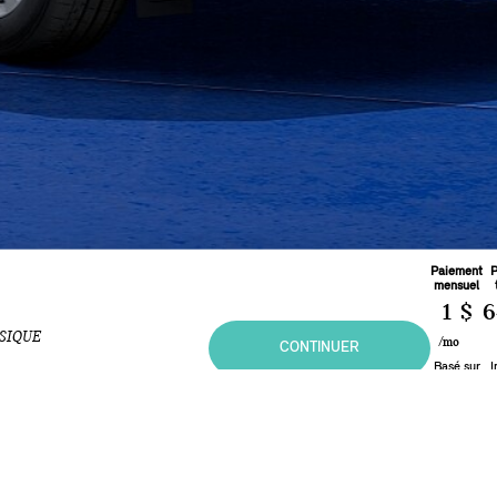
Paiement
P
mensuel
1 $
6
SIQUE
/mo
CONTINUER
Basé sur
I
une
d
Lease
de
d
48
de
5.49
%
t à titre informatif seulement et sert uniquement à des fins d’information. Elle ne constitu