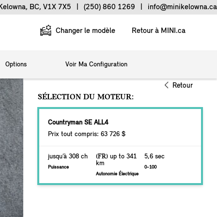
 Kelowna, BC, V1X 7X5
|
(250) 860 1269
|
info@minikelowna.ca
Changer le modèle
Retour à MINI.ca
Options
Voir Ma Configuration
Retour
SÉLECTION DU MOTEUR:
Countryman SE ALL4
Prix tout compris: 63 726 $
jusqu’à 308 ch
(FR)
up to 341
5,6 sec
km
Puissance
0-100
Autonomie Électrique