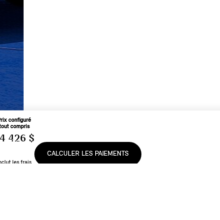
rix configuré
tout compris
4 426 $
CALCULER LES PAIEMENTS
nclut les frais
e transport et
e préparation
et les frais
applicables
e en aucun cas une offre d’achat ou de vente de véhicules MINI. Toute vente, toute