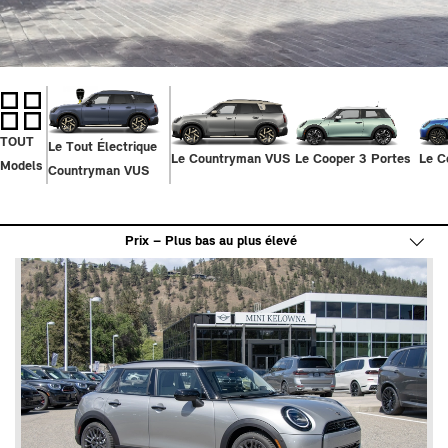
FILTRES OUVERTS
TOUT
Le Tout Électrique
Le Countryman VUS
Le Cooper 3 Portes
Le C
Models
Countryman VUS