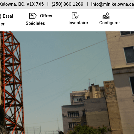
 Kelowna, BC, V1X 7X5
|
(250) 860 1269
|
info@minikelowna.ca
Offres
Essai
Inventaire
Configurer
Spéciales
ier