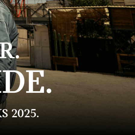
R.
DE.
S 2025.