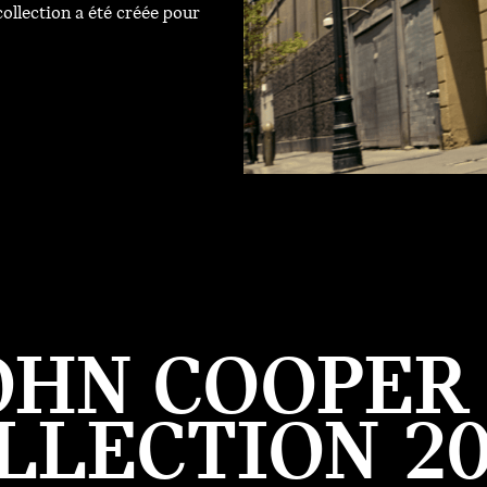
ollection a été créée pour
OHN COOPE
LLECTION 20